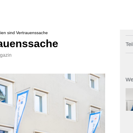
ien sind Vertrauenssache
rauenssache
Tei
agazin
We