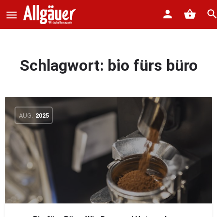
Schlagwort:
bio fürs büro
AUG.
2025