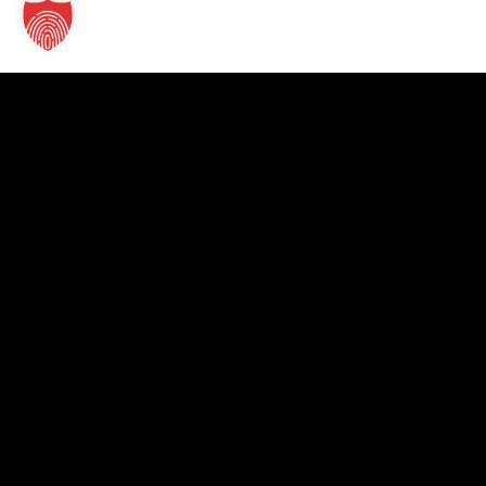
Kontakt
TT Verlag GmbH
St.-Mang-Platz 1
87435 Kempten
+49 831 960151-0
info@tt-verlag.de